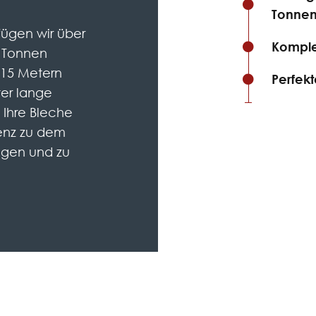
Tonnen
fügen wir über
Komple
 Tonnen
3,15 Metern
Perfek
er lange
, Ihre Bleche
ienz zu dem
egen und zu