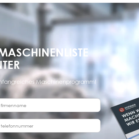
 MASCHINENLISTE
NTER
umfangreiches Maschinenprogramm!
irmenname
elefonnummer