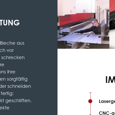
ITUNG
 Bleche aus
ch vor
m schrecken
hre
uns Ihre
I
en sorgfältig
der schneiden
fertig:
t geschliffen.
Laserg
fekte
CNC-ge