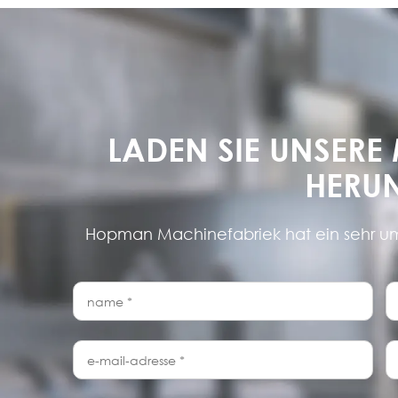
LADEN SIE UNSERE
HERU
Hopman Machinefabriek hat ein sehr 
name
f
*
e-
t
mail-
adresse
*