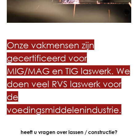
Onze vakmensen zijn
gecertificeerd voor
MIG/MAG en TIG laswerk. We
doen veel RVS laswerk voor
de
voedingsmiddelenindustrie.
heeft u vragen over lassen / constructie?